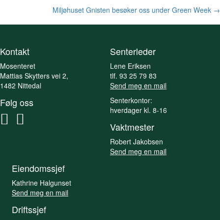
navigation
Miljøhuset Gnisten besøker oss under Green Week →
Kontakt
Senterleder
Mosenteret
Lene Eriksen
Mattias Skytters vei 2,
tlf. 93 25 79 83
1482 Nittedal
Send meg en mail
Senterkontor:
Følg oss
hverdager kl. 8-16
Vaktmester
Robert Jakobsen
Send meg en mail
Eiendomssjef
Kathrine Halgunset
Send meg en mail
Driftssjef