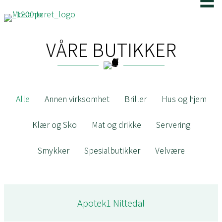
VÅRE BUTIKKER
Alle
Annen virksomhet
Briller
Hus og hjem
Klær og Sko
Mat og drikke
Servering
Smykker
Spesialbutikker
Velvære
Apotek1 Nittedal