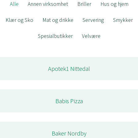
Alle
Annen virksomhet
Briller
Hus og hjem
Klær og Sko
Mat og drikke
Servering
Smykker
Spesialbutikker
Velvære
Apotek1 Nittedal
Babis Pizza
Baker Nordby