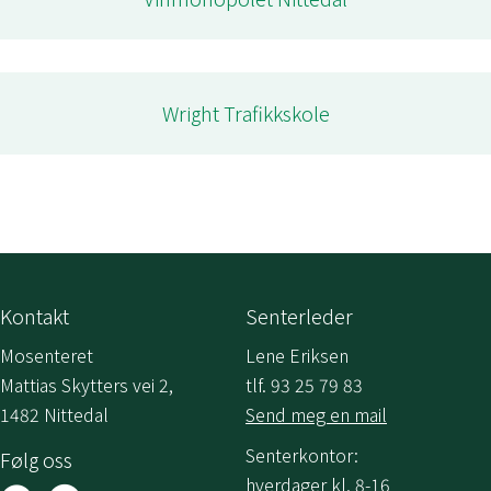
Wright Trafikkskole
Kontakt
Senterleder
Mosenteret
Lene Eriksen
Mattias Skytters vei 2,
tlf. 93 25 79 83
1482 Nittedal
Send meg en mail
Senterkontor:
Følg oss
hverdager kl. 8-16