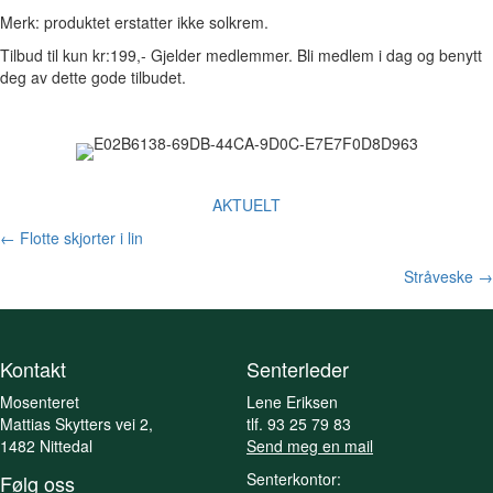
Merk: produktet erstatter ikke solkrem.
Tilbud til kun kr:199,- Gjelder medlemmer. Bli medlem i dag og benytt
deg av dette gode tilbudet.
AKTUELT
Posts
← Flotte skjorter i lin
navigation
Stråveske →
Kontakt
Senterleder
Mosenteret
Lene Eriksen
Mattias Skytters vei 2,
tlf. 93 25 79 83
1482 Nittedal
Send meg en mail
Senterkontor:
Følg oss