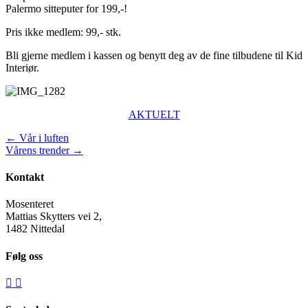
Palermo sitteputer for 199,-!
Pris ikke medlem: 99,- stk.
Bli gjerne medlem i kassen og benytt deg av de fine tilbudene til Kid
Interiør.
AKTUELT
Posts
← Vår i luften
Vårens trender →
navigation
Kontakt
Mosenteret
Mattias Skytters vei 2,
1482 Nittedal
Følg oss