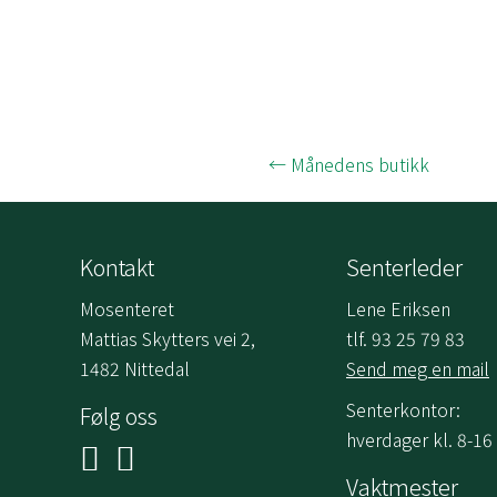
Posts
← Månedens butikk
navigation
Kontakt
Senterleder
Mosenteret
Lene Eriksen
Mattias Skytters vei 2,
tlf. 93 25 79 83
1482 Nittedal
Send meg en mail
Senterkontor:
Følg oss
hverdager kl. 8-16
Vaktmester