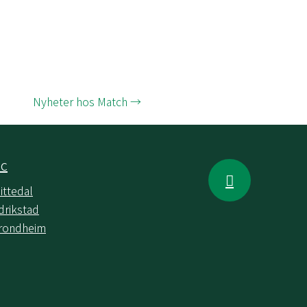
Nyheter hos Match →
ic
ittedal
drikstad
 Trondheim