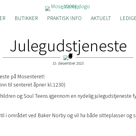
ER
BUTIKKER
PRAKTISK INFO
AKTUELT
LEDIGE
Julegudstjeneste
15. desember 2023
este på Mosenteret!
nn til senteret åpner kl.1230)
Children og Soul Teens igjennom en nydelig julegudstjeneste f
til i området ved Baker Norby og vil ha både sitteplasser og s