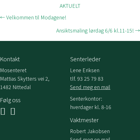
AKTUELT
Posts
← Velkommen til Modagene!
navigation
Ansiktsmaling lørdag 6/6 kl.11-15! →
Kontakt
Senterleder
Mosenteret
Lene Eriksen
Mattias Skytters vei 2,
tlf. 93 25 79 83
1482 Nittedal
Send meg en mail
Senterkontor:
Følg oss
hverdager kl. 8-16
Vaktmester
Robert Jakobsen
Send meg en mail