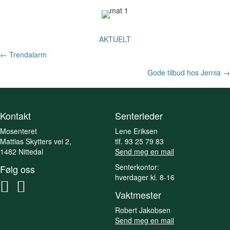
AKTUELT
Posts
← Trendalarm
navigation
Gode tilbud hos Jernia →
Kontakt
Senterleder
Mosenteret
Lene Eriksen
Mattias Skytters vei 2,
tlf. 93 25 79 83
1482 Nittedal
Send meg en mail
Senterkontor:
Følg oss
hverdager kl. 8-16
Vaktmester
Robert Jakobsen
Send meg en mail