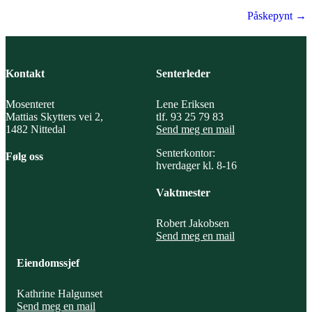
navigation
Påskepynt →
Kontakt
Senterleder
Mosenteret
Lene Eriksen
Mattias Skytters vei 2,
tlf. 93 25 79 83
1482 Nittedal
Send meg en mail
Senterkontor:
Følg oss
hverdager kl. 8-16
Vaktmester
Robert Jakobsen
Send meg en mail
Eiendomssjef
Kathrine Halgunset
Send meg en mail