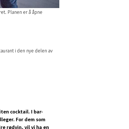
t. Planen er å åpne
staurant i den nye delen av
ten cocktail. I bar-
lleger. For dem som
e rødvin, vil vi ha en