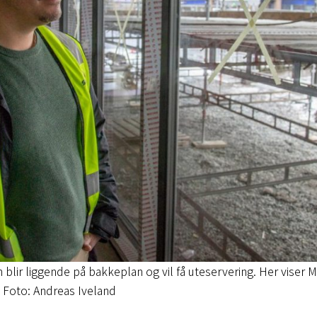
ir liggende på bakkeplan og vil få uteservering. Her viser M
. Foto: Andreas Iveland