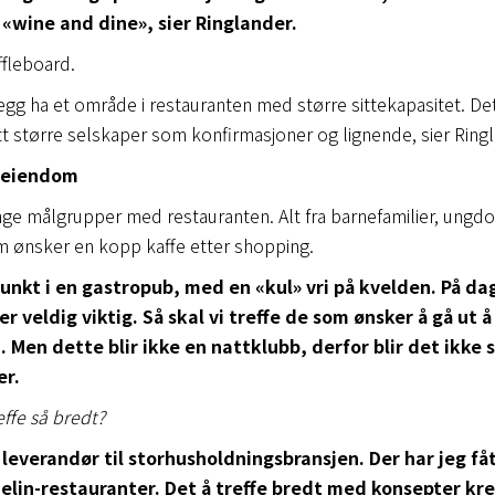
 «wine and dine», sier Ringlander.
ffleboard.
tillegg ha et område i restauranten med større sittekapasitet. D
itt større selskaper som konfirmasjoner og lignende, sier Ring
ndeiendom
ange målgrupper med restauranten. Alt fra barnefamilier, ungd
m ønsker en kopp kaffe etter shopping.
nkt i en gastropub, med en «kul» vri på kvelden. På dagt
 veldig viktig. Så skal vi treffe de som ønsker å gå ut å t
. Men dette blir ikke en nattklubb, derfor blir det ikk
er.
effe så bredt?
 leverandør til storhusholdningsbransjen. Der har jeg fåt
chelin-restauranter. Det å treffe bredt med konsepter kr