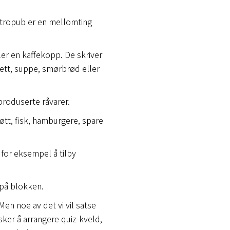
astropub er en mellomting
ller en kaffekopp. De skriver
rett, suppe, smørbrød eller
produserte råvarer.
øtt, fisk, hamburgere, spare
 for eksempel å tilby
 på blokken.
en noe av det vi vil satse
ker å arrangere quiz-kveld,