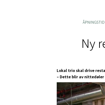
ÅPNINGSTID
Ny r
Lokal trio skal drive res
– Dette blir av nittedøler