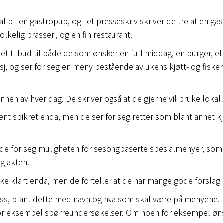
al bli en gastropub, og i et presseskriv skriver de tre at en g
lkelig brasseri, og en fin restaurant.
a et tilbud til både de som ønsker en full middag, en burger, e
nsj, og ser for seg en meny bestående av ukens kjøtt- og fiske
nnen av hver dag. De skriver også at de gjerne vil bruke lokal
nt spikret enda, men de ser for seg retter som blant annet kj
ser de for seg muligheten for sesongbaserte spesialmenyer, som
lgjakten.
kke klart enda, men de forteller at de har mange gode forslag
ass, blant dette med navn og hva som skal være på menyene. M
for eksempel spørreundersøkelser. Om noen for eksempel øns