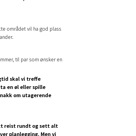
ette området vil ha god plass
lander.
ommer, til par som ønsker en
id skal vi treffe
a en øl eller spille
e snakk om utagerende
t reist rundt og sett alt
ever planlegging. Men vi