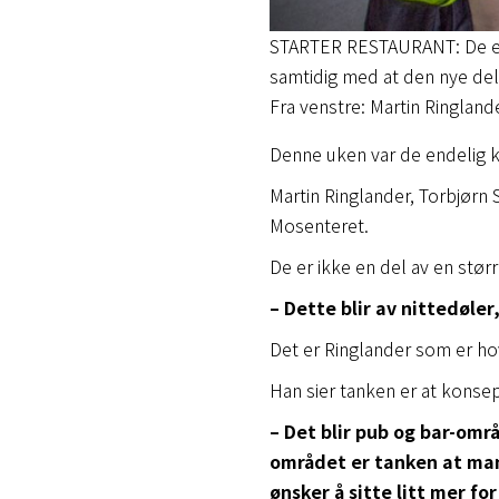
STARTER RESTAURANT: De er 
samtidig med at den nye de
Fra venstre: Martin Ringland
Denne uken var de endelig k
Martin Ringlander, Torbjørn S
Mosenteret.
De er ikke en del av en stør
– Dette blir av nittedøler
Det er Ringlander som er hov
Han sier tanken er at konsep
– Det blir pub og bar-områd
området er tanken at man
ønsker å sitte litt mer fo