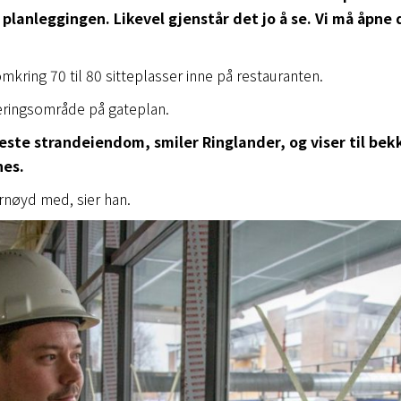
 planleggingen. Likevel gjenstår det jo å se. Vi må åpne
mkring 70 til 80 sitteplasser inne på restauranten.
eringsområde på gateplan.
neste strandeiendom, smiler Ringlander, og viser til bek
nes.
rnøyd med, sier han.