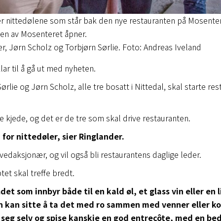
nittedølene som står bak den nye restauranten på Mosentere
len av Mosenteret åpner.
er, Jørn Scholz og Torbjørn Sørlie. Foto: Andreas Iveland
lar til å gå ut med nyheten.
ørlie og Jørn Scholz, alle tre bosatt i Nittedal, skal starte re
re kjede, og det er de tre som skal drive restauranten.
, for nittedøler, sier Ringlander.
edaksjonær, og vil også bli restaurantens daglige leder.
tet skal treffe bredt.
et som innbyr både til en kald øl, et glass vin eller en li
 kan sitte å ta det med ro sammen med venner eller ko
r seg selv og spise kanskje en god entrecôte, med en bedr