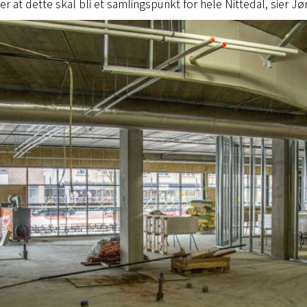
r at dette skal bli et samlingspunkt for hele Nittedal, sier Jø