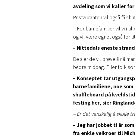
avdeling som vi kaller for
Restauranten vil også få shu
– For barnefamilier vil vi i 
og vil være egnet også for l
– Nittedals eneste stra
De sier de vil prøve å nå m
bedre middag. Eller folk so
– Konseptet tar utgangspu
barnefamiliene, noe som er
shuffleboard på kveldstid
festing her, sier Ringland
– Er det vanskelig å skulle tr
– Jeg har jobbet ti år som
fra enkle veikroer til Mi