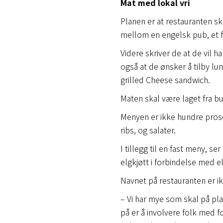
Mat med lokal vri
Planen er at restauranten sk
mellom en engelsk pub, et fo
Videre skriver de at de vil h
også at de ønsker å tilby lu
grilled Cheese sandwich.
Maten skal være laget fra bu
Menyen er ikke hundre prose
ribs, og salater.
I tillegg til en fast meny, 
elgkjøtt i forbindelse med e
Navnet på restauranten er i
– Vi har mye som skal på pl
på er å involvere folk med 