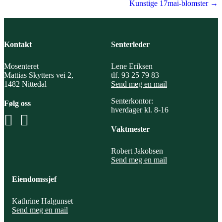
navigation
Kunstige 17mai-blomster →
Kontakt
Senterleder
Mosenteret
Lene Eriksen
Mattias Skytters vei 2,
tlf. 93 25 79 83
1482 Nittedal
Send meg en mail
Senterkontor:
Følg oss
hverdager kl. 8-16
Vaktmester
Robert Jakobsen
Send meg en mail
Eiendomssjef
Kathrine Halgunset
Send meg en mail