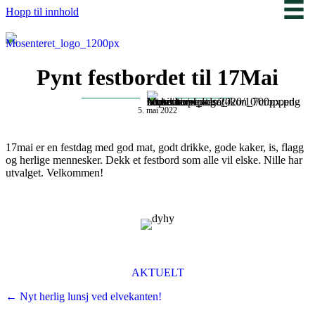
Hopp til innhold
Pynt festbordet til 17Mai
5. mai 2022
17mai er en festdag med god mat, godt drikke, gode kaker, is, flagg
og herlige mennesker. Dekk et festbord som alle vil elske. Nille har
utvalget. Velkommen!
AKTUELT
Posts
← Nyt herlig lunsj ved elvekanten!