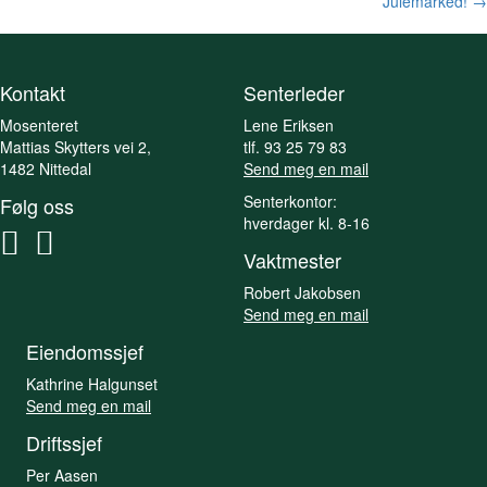
navigation
Julemarked! →
Kontakt
Senterleder
Mosenteret
Lene Eriksen
Mattias Skytters vei 2,
tlf. 93 25 79 83
1482 Nittedal
Send meg en mail
Senterkontor:
Følg oss
hverdager kl. 8-16
Vaktmester
Robert Jakobsen
Send meg en mail
Eiendomssjef
Kathrine Halgunset
Send meg en mail
Driftssjef
Per Aasen