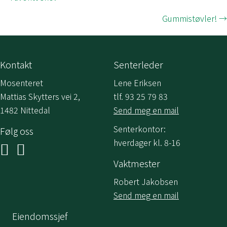
Posts
navigation
Gummistøvler! →
Kontakt
Senterleder
Mosenteret
Lene Eriksen
Mattias Skytters vei 2,
tlf. 93 25 79 83
1482 Nittedal
Send meg en mail
Senterkontor:
Følg oss
hverdager kl. 8-16
Vaktmester
Robert Jakobsen
Send meg en mail
Eiendomssjef